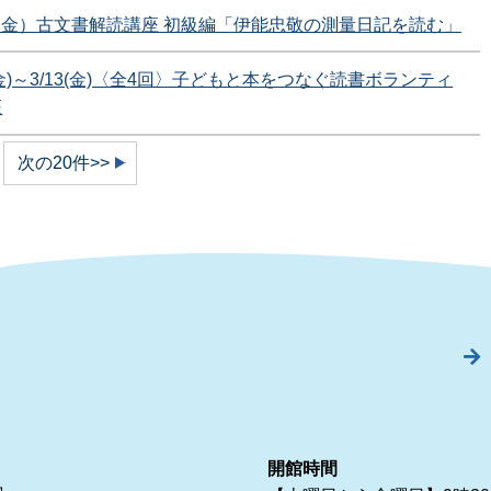
7（金）古文書解読講座 初級編「伊能忠敬の測量日記を読む」
(金)～3/13(金)〈全4回〉子どもと本をつなぐ読書ボランティ
座
次の20件>>
開館時間