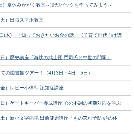
（土）夏休みかがく教室～冷却パックを作ってみよう～
2（火）出張スマホ教室
4日(木) 「知っておきたいお金の話」【子育て世代向け講
9（日）歴史講座「海峡の武士団 門司氏と中世の門司」
ての図書館ツアー！（4月3日・4日・5日）
7（金）レビー小体型 認知症講座
5（日）ゲートキーパー養成講座 心の不調の初期対応を学ぶ
8（土）新小文字病院 出前健康講座「もの忘れ予防 頭の体