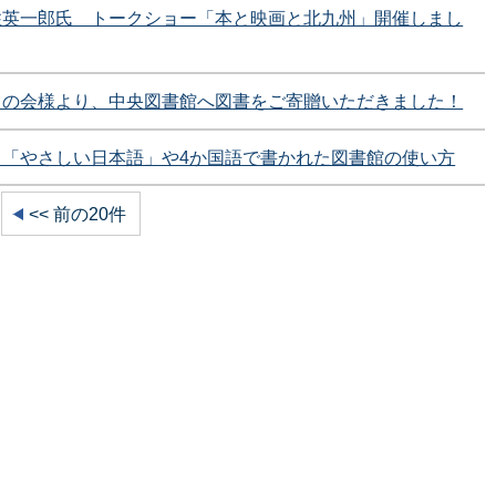
住英一郎氏 トークショー「本と映画と北九州」開催しまし
１の会様より、中央図書館へ図書をご寄贈いただきました！
）「やさしい日本語」や4か国語で書かれた図書館の使い方
<< 前の20件