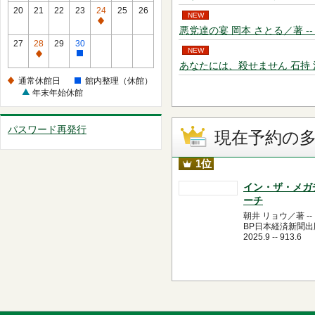
館
常
20
21
22
23
24
25
26
NEW
日
休
通
悪党達の宴 岡本 さとる／著 -- 双葉社
館
常
27
28
29
30
日
NEW
休
通
館
あなたには、殺せません 石持 浅海／著 
館
常
内
通常休館日
館内整理（休館）
日
休
整
年末年始休館
館
理
日
（休
パスワード再発行
館）
現在予約の
1位
イン・ザ・メガ
ーチ
朝井 リョウ／著 --
BP日本経済新聞出版
2025.9 -- 913.6