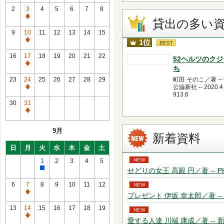
2
3
4
5
6
7
8
通
貸出の多い
常
9
10
11
12
13
14
15
休
1位
通
BEST
館
常
16
17
18
19
20
21
22
52ヘルツのク
日
休
通
ち
館
常
23
24
25
26
27
28
29
町田 そのこ／著 --
日
休
公論新社 -- 2020.4 
通
913.6
館
常
30
31
日
休
通
館
常
9月
日
休
新着資料
館
日
月
火
水
木
金
土
日
NEW
1
2
3
4
5
せどりの女王 高殿 円／著 -- PHP研究
館
内
6
7
8
9
10
11
12
NEW
整
通
プレゼント 伊坂 幸太郎／著 -- 新潮社
理
常
13
14
15
16
17
18
19
NEW
（休
休
通
愛する人達 川端 康成／著 -- 新潮社 -
館）