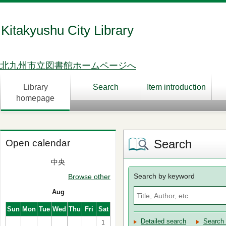
Kitakyushu City Library
北九州市立図書館ホームページへ
Library
Search
Item introduction
homepage
Search
Open calendar
中央
Search by keyword
Browse other
Aug
Sun
Mon
Tue
Wed
Thu
Fri
Sat
Detailed search
Search 
1