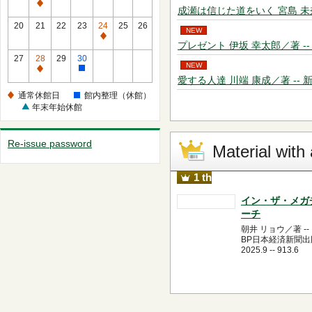
休
通
成瀬は信じた道をいく 宮島 未奈／著 -
館）
館
常
20
21
22
23
24
25
26
NEW
日
休
通
プレゼント 伊坂 幸太郎／著 -- 新潮社
館
常
27
28
29
30
日
NEW
休
通
館
愛する人達 川端 康成／著 -- 新潮社 -
館
常
内
通常休館日
館内整理（休館）
日
休
整
年末年始休館
館
理
日
（休
Re-issue password
館）
Material with 
1 th
イン・ザ・メガ
ーチ
朝井 リョウ／著 --
BP日本経済新聞出版
2025.9 -- 913.6