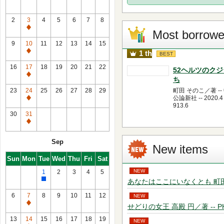
2
3
4
5
6
7
8
通
Most borrow
常
9
10
11
12
13
14
15
休
1 th
通
BEST
館
常
16
17
18
19
20
21
22
52ヘルツのク
日
休
通
ち
館
常
23
24
25
26
27
28
29
町田 そのこ／著 --
日
休
公論新社 -- 2020.4 
通
913.6
館
常
30
31
日
休
通
館
常
Sep
日
休
New items
館
Sun
Mon
Tue
Wed
Thu
Fri
Sat
日
NEW
1
2
3
4
5
あなたはここにいなくとも 町田 そのこ／
館
内
6
7
8
9
10
11
12
NEW
整
通
せどりの女王 高殿 円／著 -- PHP研究
理
常
13
14
15
16
17
18
19
NEW
（休