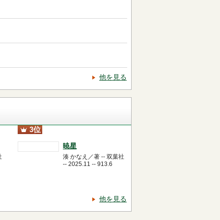
他を見る
3位
暁星
社
湊 かなえ／著 -- 双葉社
-- 2025.11 -- 913.6
他を見る