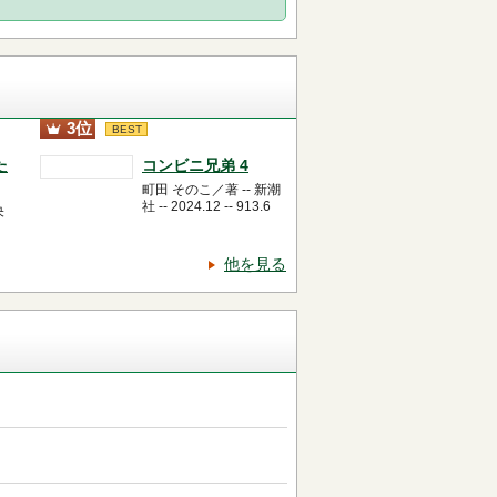
3位
BEST
た
コンビニ兄弟 4
町田 そのこ／著 -- 新潮
社 -- 2024.12 -- 913.6
央
他を見る