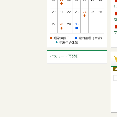
（休
休
通
せ
館）
館
常
20
21
22
23
24
25
26
日
休
通
成
館
常
27
28
29
30
日
休
通
館
プ
館
常
内
通常休館日
館内整理（休館）
日
休
整
年末年始休館
館
理
日
（休
パスワード再発行
館）