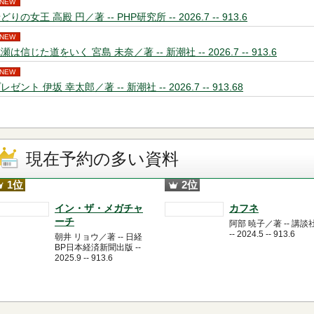
NEW
どりの女王 高殿 円／著 -- PHP研究所 -- 2026.7 -- 913.6
NEW
瀬は信じた道をいく 宮島 未奈／著 -- 新潮社 -- 2026.7 -- 913.6
NEW
レゼント 伊坂 幸太郎／著 -- 新潮社 -- 2026.7 -- 913.68
現在予約の多い資料
1位
2位
イン・ザ・メガチャ
カフネ
ーチ
阿部 暁子／著 -- 講談
-- 2024.5 -- 913.6
朝井 リョウ／著 -- 日経
BP日本経済新聞出版 --
2025.9 -- 913.6