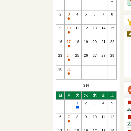
1
2
3
4
5
6
7
8
通
常
9
10
11
12
13
14
15
休
通
館
常
16
17
18
19
20
21
22
日
休
通
館
常
23
24
25
26
27
28
29
日
休
通
館
常
30
31
日
休
通
館
常
9月
日
休
館
日
月
火
水
木
金
土
日
1
2
3
4
5
あ
館
内
6
7
8
9
10
11
12
整
通
大
理
常
13
14
15
16
17
18
19