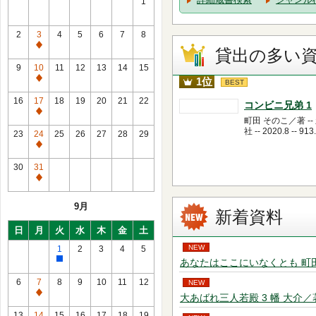
1
2
3
4
5
6
7
8
通
貸出の多い
常
9
10
11
12
13
14
15
休
1位
通
BEST
館
常
16
17
18
19
20
21
22
コンビニ兄弟 1
日
休
通
町田 そのこ／著 --
館
常
社 -- 2020.8 -- 913
23
24
25
26
27
28
29
日
休
通
館
常
30
31
日
休
通
館
常
9月
日
休
新着資料
館
日
月
火
水
木
金
土
日
NEW
1
2
3
4
5
あなたはここにいなくとも 町田 そのこ／
館
内
6
7
8
9
10
11
12
NEW
整
通
大あばれ三人若殿 3 幡 大介／著 -- 
理
常
13
14
15
16
17
18
19