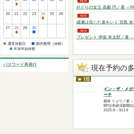
NEW
（休
休
通
せどりの女王 高殿 円／著 -- PHP研究
館）
館
常
20
21
22
23
24
25
26
NEW
日
休
通
成瀬は信じた道をいく 宮島 未奈／著 -
館
常
27
28
29
30
日
NEW
休
通
館
プレゼント 伊坂 幸太郎／著 -- 新潮社
館
常
内
通常休館日
館内整理（休館）
日
休
整
年末年始休館
館
理
日
（休
パスワード再発行
館）
現在予約の
1位
イン・ザ・メガ
ーチ
朝井 リョウ／著 --
BP日本経済新聞出版
2025.9 -- 913.6