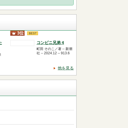
3位
BEST
た
コンビニ兄弟 4
町田 そのこ／著 -- 新潮
社 -- 2024.12 -- 913.6
央
他を見る