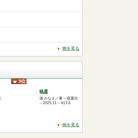
他を見る
3位
暁星
社
湊 かなえ／著 -- 双葉社
-- 2025.11 -- 913.6
他を見る