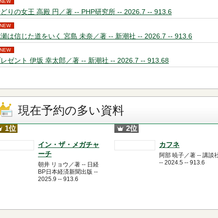
NEW
どりの女王 高殿 円／著 -- PHP研究所 -- 2026.7 -- 913.6
NEW
瀬は信じた道をいく 宮島 未奈／著 -- 新潮社 -- 2026.7 -- 913.6
NEW
レゼント 伊坂 幸太郎／著 -- 新潮社 -- 2026.7 -- 913.68
現在予約の多い資料
1位
2位
イン・ザ・メガチャ
カフネ
ーチ
阿部 暁子／著 -- 講談
-- 2024.5 -- 913.6
朝井 リョウ／著 -- 日経
BP日本経済新聞出版 --
2025.9 -- 913.6