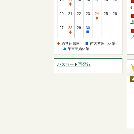
（休
休
通
せ
館）
館
常
20
21
22
23
24
25
26
日
休
通
成
館
常
27
28
29
30
日
休
通
館
プ
館
常
内
通常休館日
館内整理（休館）
日
休
整
年末年始休館
館
理
日
（休
パスワード再発行
館）