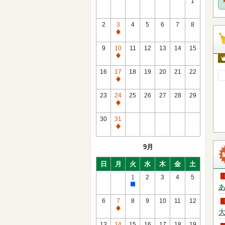
1
2
3
4
5
6
7
8
通
常
9
10
11
12
13
14
15
休
通
館
常
16
17
18
19
20
21
22
日
休
通
館
常
23
24
25
26
27
28
29
日
休
通
館
常
30
31
日
休
通
館
常
9月
日
休
館
日
月
火
水
木
金
土
日
1
2
3
4
5
あ
館
内
6
7
8
9
10
11
12
整
通
大
理
常
13
14
15
16
17
18
19