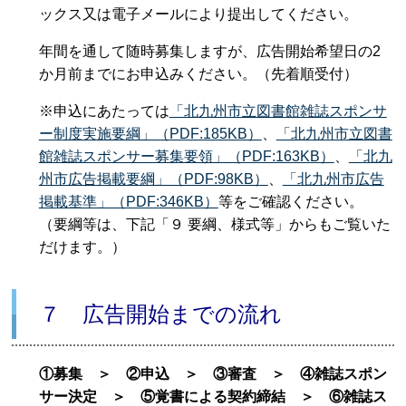
ックス又は電子メールにより提出してください。
年間を通して随時募集しますが、広告開始希望日の2
か月前までにお申込みください。（先着順受付）
※申込にあたっては
「北九州市立図書館雑誌スポンサ
ー制度実施要綱」（PDF:185KB）
、
「北九州市立図書
館雑誌スポンサー募集要領」（PDF:163KB）
、
「北九
州市広告掲載要綱」（PDF:98KB）
、
「北九州市広告
掲載基準」（PDF:346KB）
等をご確認ください。
（要綱等は、下記「９ 要綱、様式等」からもご覧いた
だけます。）
７ 広告開始までの流れ
①募集 ＞ ②申込 ＞ ③審査 ＞ ④雑誌スポン
サー決定 ＞ ⑤覚書による契約締結 ＞ ⑥雑誌ス